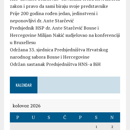
zakon i pravo da sami biraju svoje predstavnike
Prije 200 godina rođen jedan, jedinstveni i
neponovljivi dr. Ante Starčević
Predsjednik HSP dr. Ante Starčević Bosne i
Hercegovine Milijan Nakić sudjelovao na konferenciji
u Bruxellesu
Održana 33. sjednica Predsjedništva Hrvatskog
narodnog sabora Bosne i Hercegovine
Održan sastanak Predsjedništva HNS-a BiH
KALENDAR
kolovoz 2026
P
U
S
Č
P
S
N
1
2