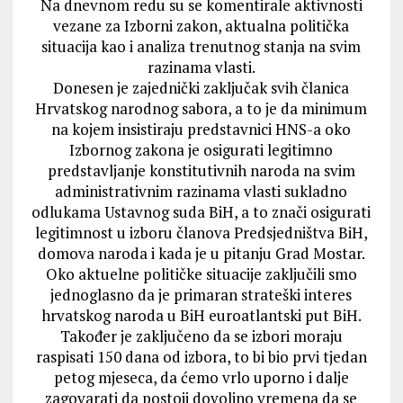
Na dnevnom redu su se komentirale aktivnosti
vezane za Izborni zakon, aktualna politička
situacija kao i analiza trenutnog stanja na svim
razinama vlasti.
Donesen je zajednički zaključak svih članica
Hrvatskog narodnog sabora, a to je da minimum
na kojem insistiraju predstavnici HNS-a oko
Izbornog zakona je osigurati legitimno
predstavljanje konstitutivnih naroda na svim
administrativnim razinama vlasti sukladno
odlukama Ustavnog suda BiH, a to znači osigurati
legitimnost u izboru članova Predsjedništva BiH,
domova naroda i kada je u pitanju Grad Mostar.
Oko aktuelne političke situacije zaključili smo
jednoglasno da je primaran strateški interes
hrvatskog naroda u BiH euroatlantski put BiH.
Također je zaključeno da se izbori moraju
raspisati 150 dana od izbora, to bi bio prvi tjedan
petog mjeseca, da ćemo vrlo uporno i dalje
zagovarati da postoji dovoljno vremena da se