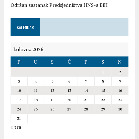
Održan sastanak Predsjedništva HNS-a BiH
KALENDAR
kolovoz 2026
P
U
S
Č
P
S
N
1
2
3
4
5
6
7
8
9
10
11
12
13
14
15
16
17
18
19
20
21
22
23
24
25
26
27
28
29
30
31
« tra