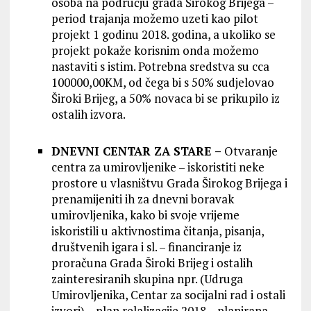
osoba na području grada Širokog Brijega –
period trajanja možemo uzeti kao pilot
projekt 1 godinu 2018. godina, a ukoliko se
projekt pokaže korisnim onda možemo
nastaviti s istim. Potrebna sredstva su cca
100000,00KM, od čega bi s 50% sudjelovao
Široki Brijeg, a 50% novaca bi se prikupilo iz
ostalih izvora.
DNEVNI CENTAR ZA STARE –
Otvaranje
centra za umirovljenike – iskoristiti neke
prostore u vlasništvu Grada Širokog Brijega i
prenamijeniti ih za dnevni boravak
umirovljenika, kako bi svoje vrijeme
iskoristili u aktivnostima čitanja, pisanja,
društvenih igara i sl. – financiranje iz
proračuna Grada Široki Brijeg i ostalih
zainteresiranih skupina npr. (Udruga
Umirovljenika, Centar za socijalni rad i ostali
izvori) – plan relalizacije 2018 – planirana