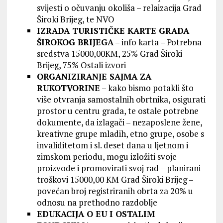
svijesti o očuvanju okoliša – relaizacija Grad
Široki Brijeg, te NVO
IZRADA TURISTIČKE KARTE GRADA
ŠIROKOG BRIJEGA
– info karta – Potrebna
sredstva 15000,00KM, 25% Grad Široki
Brijeg, 75% Ostali izvori
ORGANIZIRANJE SAJMA ZA
RUKOTVORINE
– kako bismo potakli što
više otvranja samostalnih obrtnika, osigurati
prostor u centru grada, te ostale potrebne
dokumente, da izlagači – nezaposlene žene,
kreativne grupe mladih, etno grupe, osobe s
invaliditetom i sl. deset dana u ljetnom i
zimskom periodu, mogu izložiti svoje
proizvode i promovirati svoj rad – planirani
troškovi 15000,00 KM Grad Široki Brijeg –
povećan broj registriranih obrta za 20% u
odnosu na prethodno razdoblje
EDUKACIJA O EU I OSTALIM