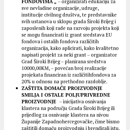
FONDOVIMA „
– organizirati edukaciju za
sve nevladine organizacije, udruge,
institucije civilnog društva, te predstavnike
svih ustanova u sklopu grada Široki Brijeg i
zaposlenih koji rade na razvoju projekta koji
se mogu financirati iz grant sredstava EU
fondova i ostalih fondova različitih
organizacija, kako aplicirati, kako kvalitetno
napisati projekt za neki grant – organizator
Grad Široki Brijeg – planirana sredstva
10000,00KM, – povećan broj realizacije
projekata financiran iz različitihfondova za
20% u odnosu na prethodno razdoblje.
ZAŠTITA DOMAĆE PROIZVODNJE
SMILJA I OSTALE POLJUPRIVREDNE
PROIZVODNJE
– inicijativa osnivanja
klastera na području Grada Široki Brijeg ili
prijedlog za osnivanje klastera na nivou
Županije Zapadnohercegovačke, čime bismo
zaštitili domaću proizvodnju i brendirali istu.