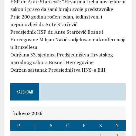
HSP dr. Ante Starčević: “Hrvatima treba novi izborni
zakon i pravo da sami biraju svoje predstavnike
Prije 200 godina rođen jedan, jedinstveni i
neponovljivi dr. Ante Starčević
Predsjednik HSP dr. Ante Starčević Bosne i
Hercegovine Milijan Nakić sudjelovao na konferenciji
u Bruxellesu
Održana 33. sjednica Predsjedništva Hrvatskog
narodnog sabora Bosne i Hercegovine
Održan sastanak Predsjedništva HNS-a BiH
KALENDAR
kolovoz 2026
P
U
S
Č
P
S
N
1
2