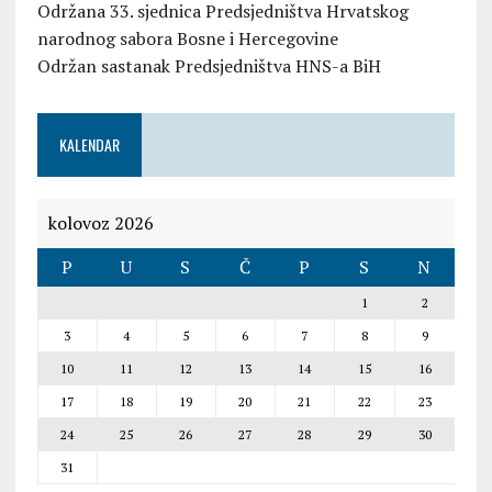
Održana 33. sjednica Predsjedništva Hrvatskog
narodnog sabora Bosne i Hercegovine
Održan sastanak Predsjedništva HNS-a BiH
KALENDAR
kolovoz 2026
P
U
S
Č
P
S
N
1
2
3
4
5
6
7
8
9
10
11
12
13
14
15
16
17
18
19
20
21
22
23
24
25
26
27
28
29
30
31