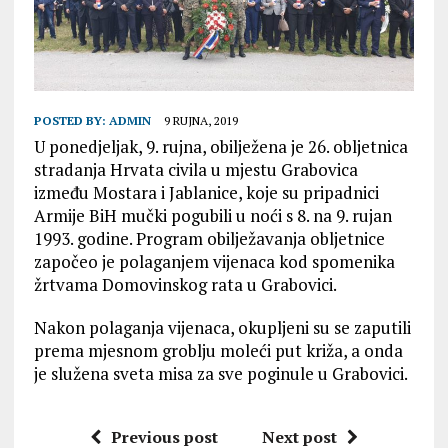
POSTED BY:
ADMIN
9 RUJNA, 2019
U ponedjeljak, 9. rujna, obilježena je 26. obljetnica
stradanja Hrvata civila u mjestu Grabovica
između Mostara i Jablanice, koje su pripadnici
Armije BiH mučki pogubili u noći s 8. na 9. rujan
1993. godine. Program obilježavanja obljetnice
započeo je polaganjem vijenaca kod spomenika
žrtvama Domovinskog rata u Grabovici.
Nakon polaganja vijenaca, okupljeni su se zaputili
prema mjesnom groblju moleći put križa, a onda
je služena sveta misa za sve poginule u Grabovici.
Previous post
Next post