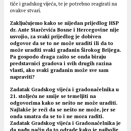
tiče i gradskog vijeća, te je potrebno reagirati na
ovakve stvari.
Zaključujemo kako se nijedan prijedlog HSP
dr. Ante Starčevića Bosne i Hercegovine nije
usvojio, za svaki prijedlog je dobiven
odgovor da se to ne može uraditi ili da to
može uraditi svaki građanin Širokog Brijega.
Pa gospodo draga zašto se onda biraju
predstavnici gradova i svih drugih razina
vlasti, ako svaki građanin može sve sam
napraviti?
Zadatak Gradskog vijeća i gradonačelnika u
21. stoljeću ne smije se temeljiti na
odgovorima kako se nešto ne može uraditi.
Najlakše je reći da se nešto ne može, jer se
onda smatra da se to i ne mora raditi.
Zadatak Gradskog vijeća i Gradonačelnika je
da nađu način da to odrade kako je najbolje