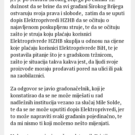
dužnost da se brine da svi građani Širokog Brijega
ostvaruju svoja prava i slobode, zatim da se uputi
dopis Elektroprivredi HZHB da se očituju o
najavljenom poskupljenu struje, te da se očituju
zašto je struja koju plaćaju korisnici
Elektroprivrede HZHB skuplja u odnosu na cijene
koje plaćaju korisnici Elektroprivrede BiH, te je
postavila pitanje što je s gradskom tržnicom,
zašto je situacija takva kakva jest, da ljudi svoje
proizvode moraju prodavati pored na ulici ili pak
na zaobilaznici.
Za odgovor se javio gradonačelnik, koji je
konstatirao da se ne može miješati u rad
nadležnih institucija vezano za slučaj Mile Solde,
te da se ne može uputiti dopis Elektroprivredi, jer
to može napraviti svaki građanin pojedinačno, te
da mi nismo ti koji možemo nešto mijenjati.