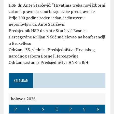
HSP dr. Ante Starčević: “Hrvatima treba novi izborni
zakon i pravo da sami biraju svoje predstavnike
Prije 200 godina rođen jedan, jedinstveni i
neponovljivi dr. Ante Starčević
Predsjednik HSP dr. Ante Starčević Bosne i
Hercegovine Milijan Nakić sudjelovao na konferenciji
u Bruxellesu
Održana 33. sjednica Predsjedništva Hrvatskog
narodnog sabora Bosne i Hercegovine
Održan sastanak Predsjedništva HNS-a BiH
KALENDAR
kolovoz 2026
P
U
S
Č
P
S
N