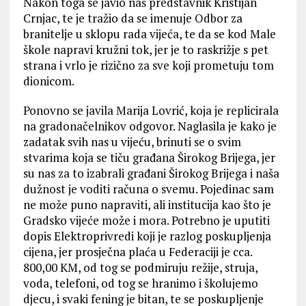
Nakon toga se javio naš predstavnik Kristijan
Crnjac, te je tražio da se imenuje Odbor za
branitelje u sklopu rada vijeća, te da se kod Male
škole napravi kružni tok, jer je to raskrižje s pet
strana i vrlo je rizično za sve koji prometuju tom
dionicom.
Ponovno se javila Marija Lovrić, koja je replicirala
na gradonačelnikov odgovor. Naglasila je kako je
zadatak svih nas u vijeću, brinuti se o svim
stvarima koja se tiču građana Širokog Brijega, jer
su nas za to izabrali građani Širokog Brijega i naša
dužnost je voditi računa o svemu. Pojedinac sam
ne može puno napraviti, ali institucija kao što je
Gradsko vijeće može i mora. Potrebno je uputiti
dopis Elektroprivredi koji je razlog poskupljenja
cijena, jer prosječna plaća u Federaciji je cca.
800,00 KM, od tog se podmiruju režije, struja,
voda, telefoni, od tog se hranimo i školujemo
djecu, i svaki fening je bitan, te se poskupljenje