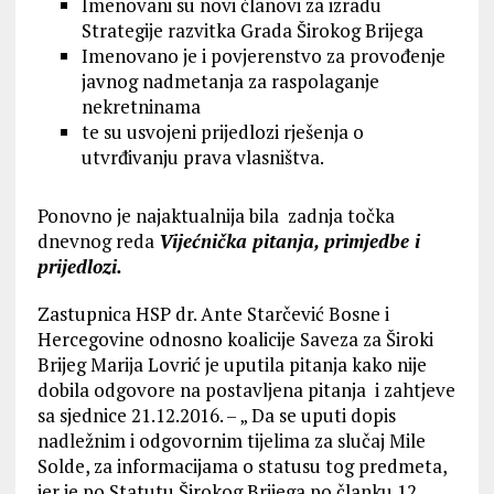
Imenovani su novi članovi za izradu
Strategije razvitka Grada Širokog Brijega
Imenovano je i povjerenstvo za provođenje
javnog nadmetanja za raspolaganje
nekretninama
te su usvojeni prijedlozi rješenja o
utvrđivanju prava vlasništva.
Ponovno je najaktualnija bila zadnja točka
dnevnog reda
Vijećnička pitanja, primjedbe i
prijedlozi.
Zastupnica HSP dr. Ante Starčević Bosne i
Hercegovine odnosno koalicije Saveza za Široki
Brijeg Marija Lovrić je uputila pitanja kako nije
dobila odgovore na postavljena pitanja i zahtjeve
sa sjednice 21.12.2016. – „ Da se uputi dopis
nadležnim i odgovornim tijelima za slučaj Mile
Solde, za informacijama o statusu tog predmeta,
jer je po Statutu Širokog Brijega po članku 12.