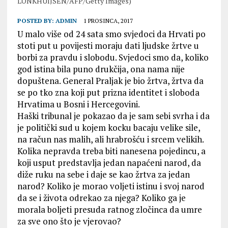
LONKHUIJSEN/AFP/Getty Images)
POSTED BY:
ADMIN
1 PROSINCA, 2017
U malo više od 24 sata smo svjedoci da Hrvati po
stoti put u povijesti moraju dati ljudske žrtve u
borbi za pravdu i slobodu. Svjedoci smo da, koliko
god istina bila puno drukčija, ona nama nije
dopuštena. General Praljak je bio žrtva, žrtva da
se po tko zna koji put prizna identitet i sloboda
Hrvatima u Bosni i Hercegovini.
Haški tribunal je pokazao da je sam sebi svrha i da
je politički sud u kojem kocku bacaju velike sile,
na račun nas malih, ali hrabrošću i srcem velikih.
Kolika nepravda treba biti nanesena pojedincu, a
koji usput predstavlja jedan napaćeni narod, da
diže ruku na sebe i daje se kao žrtva za jedan
narod? Koliko je morao voljeti istinu i svoj narod
da se i života odrekao za njega? Koliko ga je
morala boljeti presuda ratnog zločinca da umre
za sve ono što je vjerovao?