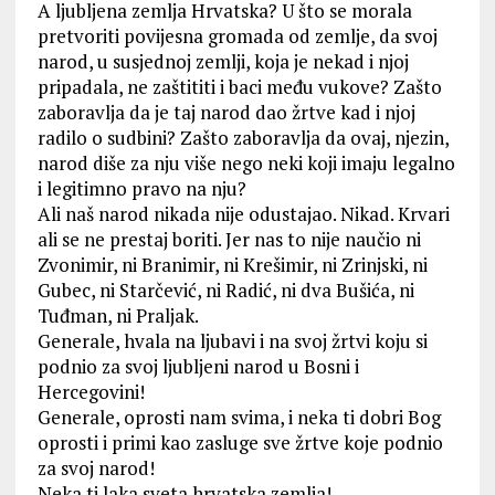
A ljubljena zemlja Hrvatska? U što se morala
pretvoriti povijesna gromada od zemlje, da svoj
narod, u susjednoj zemlji, koja je nekad i njoj
pripadala, ne zaštititi i baci među vukove? Zašto
zaboravlja da je taj narod dao žrtve kad i njoj
radilo o sudbini? Zašto zaboravlja da ovaj, njezin,
narod diše za nju više nego neki koji imaju legalno
i legitimno pravo na nju?
Ali naš narod nikada nije odustajao. Nikad. Krvari
ali se ne prestaj boriti. Jer nas to nije naučio ni
Zvonimir, ni Branimir, ni Krešimir, ni Zrinjski, ni
Gubec, ni Starčević, ni Radić, ni dva Bušića, ni
Tuđman, ni Praljak.
Generale, hvala na ljubavi i na svoj žrtvi koju si
podnio za svoj ljubljeni narod u Bosni i
Hercegovini!
Generale, oprosti nam svima, i neka ti dobri Bog
oprosti i primi kao zasluge sve žrtve koje podnio
za svoj narod!
Neka ti laka sveta hrvatska zemlja!