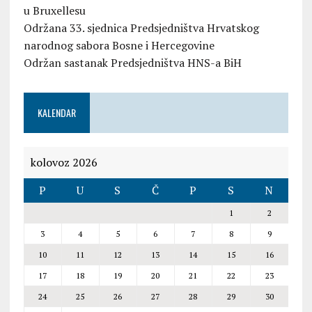
u Bruxellesu
Održana 33. sjednica Predsjedništva Hrvatskog
narodnog sabora Bosne i Hercegovine
Održan sastanak Predsjedništva HNS-a BiH
KALENDAR
kolovoz 2026
P
U
S
Č
P
S
N
1
2
3
4
5
6
7
8
9
10
11
12
13
14
15
16
17
18
19
20
21
22
23
24
25
26
27
28
29
30