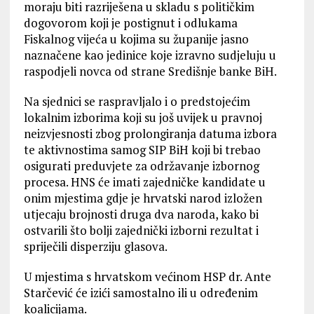
moraju biti razriješena u skladu s političkim
dogovorom koji je postignut i odlukama
Fiskalnog vijeća u kojima su županije jasno
naznačene kao jedinice koje izravno sudjeluju u
raspodjeli novca od strane Središnje banke BiH.
Na sjednici se raspravljalo i o predstojećim
lokalnim izborima koji su još uvijek u pravnoj
neizvjesnosti zbog prolongiranja datuma izbora
te aktivnostima samog SIP BiH koji bi trebao
osigurati preduvjete za održavanje izbornog
procesa. HNS će imati zajedničke kandidate u
onim mjestima gdje je hrvatski narod izložen
utjecaju brojnosti druga dva naroda, kako bi
ostvarili što bolji zajednički izborni rezultat i
spriječili disperziju glasova.
U mjestima s hrvatskom većinom HSP dr. Ante
Starčević će izići samostalno ili u određenim
koalicijama.