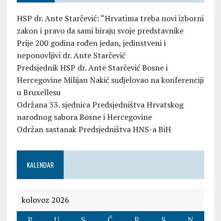
HSP dr. Ante Starčević: “Hrvatima treba novi izborni
zakon i pravo da sami biraju svoje predstavnike
Prije 200 godina rođen jedan, jedinstveni i
neponovljivi dr. Ante Starčević
Predsjednik HSP dr. Ante Starčević Bosne i
Hercegovine Milijan Nakić sudjelovao na konferenciji
u Bruxellesu
Održana 33. sjednica Predsjedništva Hrvatskog
narodnog sabora Bosne i Hercegovine
Održan sastanak Predsjedništva HNS-a BiH
KALENDAR
kolovoz 2026
P
U
S
Č
P
S
N