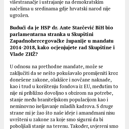
višestranačje i ustrajanje na demokratskim
načelima u sredinama gdje hrvatski narod nije
ugrožen.
Budući da je HSP dr. Ante Starčević BiH bio
parlamentarna stranka u Skupštini
Zapadnohercegovačke županije u mandatu
2014-2018, kako ocjenjujete rad Skupštine i
Vlade ZHŽ?
U odnosu na prethodne mandate, može se
zaključiti da se nešto pokušavalo promijeniti kroz
donešene zakone, olakšice i novčane naknade,
kao i trud u korištenju fondova iz EU, međutim to
nije ni približno dovoljno s obzirom na potrebe,
stanje među braniteljskom populacijom kao i
neminovno iseljavanje mladih kadrova. S druge
strane mi je žao što naše ideje i amandmani nisu
uvršteni u zakone za koje smo sigurni da bi
poboljšali stanje na terenu. Također, uvjereni smo