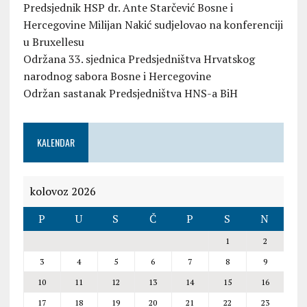
Predsjednik HSP dr. Ante Starčević Bosne i
Hercegovine Milijan Nakić sudjelovao na konferenciji
u Bruxellesu
Održana 33. sjednica Predsjedništva Hrvatskog
narodnog sabora Bosne i Hercegovine
Održan sastanak Predsjedništva HNS-a BiH
KALENDAR
kolovoz 2026
P
U
S
Č
P
S
N
1
2
3
4
5
6
7
8
9
10
11
12
13
14
15
16
17
18
19
20
21
22
23