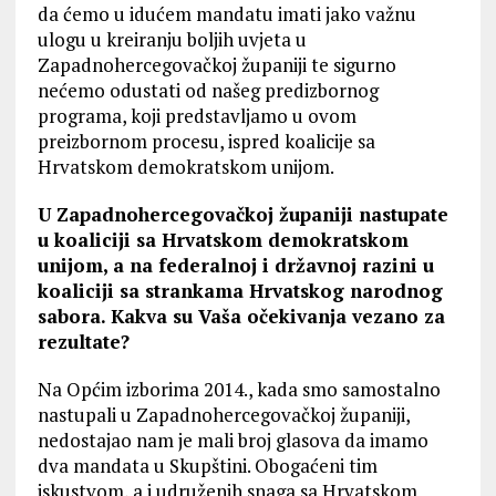
da ćemo u idućem mandatu imati jako važnu
ulogu u kreiranju boljih uvjeta u
Zapadnohercegovačkoj županiji te sigurno
nećemo odustati od našeg predizbornog
programa, koji predstavljamo u ovom
preizbornom procesu, ispred koalicije sa
Hrvatskom demokratskom unijom.
U Zapadnohercegovačkoj županiji nastupate
u koaliciji sa Hrvatskom demokratskom
unijom, a na federalnoj i državnoj razini u
koaliciji sa strankama Hrvatskog narodnog
sabora. Kakva su Vaša očekivanja vezano za
rezultate?
Na Općim izborima 2014., kada smo samostalno
nastupali u Zapadnohercegovačkoj županiji,
nedostajao nam je mali broj glasova da imamo
dva mandata u Skupštini. Obogaćeni tim
iskustvom, a i udruženih snaga sa Hrvatskom