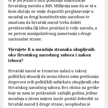
te je još jedan u nizu pokušaja majorizacije
hrvatskog naroda u BiH. Mišljenja sam da se ni u
kom slučaju ne smije dopustiti preglasavanje u
suradnji sa drugi konstitutivnim narodom te
smatram da hrvatski narod treba dobiti
predstavnika čiji izbor proizlazi iz volje naroda, a
ne putem manipulativnog nametanja s druge
nacionalne strane.
Vjerujete li u suradnju stranaka okupljenih
oko Hrvatskog narodnog sabora i nakon
izbora?
Hrvatski narod se trenutno nalazi u takvoj
političkoj situaciji da nema izbora osim postizanja
dogovora svih političkih subjekata okupljenih oko
Hrvatskog narodnog sabora. Bez obzira na greške
koje su nam se potkradale zadnjih godina, jedino
suradnja u istom smjeru može postići dobrobit za
hrvatski narod.S druge strane, neophodno je