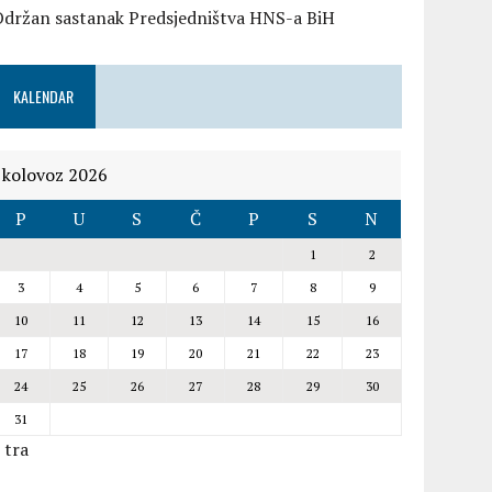
Održan sastanak Predsjedništva HNS-a BiH
KALENDAR
kolovoz 2026
P
U
S
Č
P
S
N
1
2
3
4
5
6
7
8
9
10
11
12
13
14
15
16
17
18
19
20
21
22
23
24
25
26
27
28
29
30
31
 tra