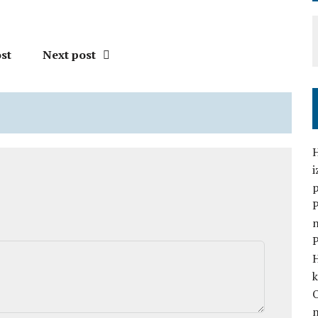
st
Next post
H
i
P
n
P
H
k
O